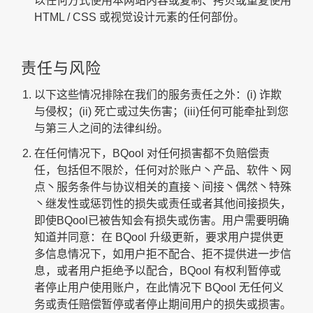
以任何方式使用本网站内容或复制、拷贝或重复使用
HTML / CSS 或视觉设计元素的任何部份。
责任与风险
以下这些情况排除在我们的服务责任之外：(i) 诈欺
与侵权；(ii) 死亡或过失伤害；(iii)任何可能牵扯到您
与第三人之间的法律纠纷。
在任何情况下，BQool 对任何损害都不负赔偿责
任，包括但不限於，任何对於账户丶产品、软件丶网
点丶服务条件与协议相关的直接丶间接丶偶然丶特殊
丶继发性或惩罚性的损失或责任或者其他间接损失，
即使BQool已被告知会有损失或伤害。用户需要明确
知道并同意：在 BQool 升级更新，要求用户提供更
多信息情况下，如用户拒不配合、拒不提供进一步信
息，或者用户拒绝予以配合，BQool 有权利暂停或
者停止用户使用账户，在此情况下 BQool 无任何义
务或责任赔偿暂停或者停止期间用户的损失或损害。