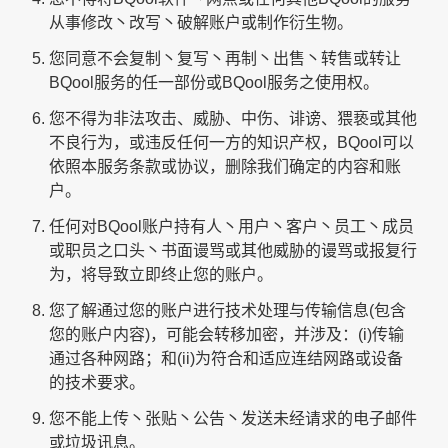
从事修改丶改写丶破解账户或制作衍生物。
您同意不会复制丶复写丶再制丶出售丶转售或转让
BQool服务的任一部份或BQool服务之使用权。
您不得为非法攻击、威胁、中伤、诽谤、猥亵或其他
不良行为，或违反任何一方的知识产权，BQool可以
依照本服务条款或协议，删除我们确定的内容和账
户。
任何对BQool账户持有人丶用户丶客户丶员工丶成员
或职员之口头丶书面谩骂或其他威胁的谩骂或报复行
为，将导致立即终止您的账户。
您了解通过您的账户进行技术处理与传输信息(包含
您的账户内容)，可能会转移加密，并涉及：(i)传输
通过各种网路；和(ii)为符合和适应连结网路或设备
的技术要求。
您不能上传丶张贴丶公告丶发送未经请求的电子邮件
或垃圾讯息。