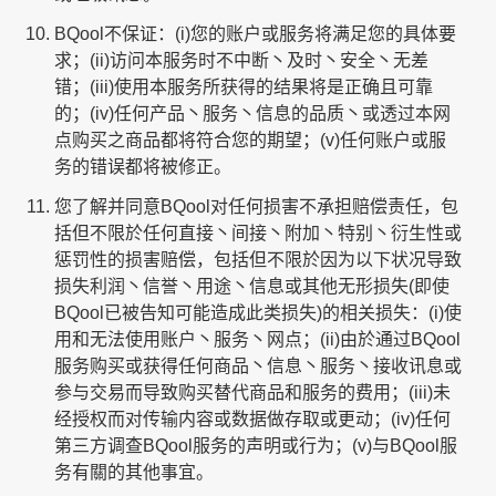
BQool不保证：(i)您的账户或服务将满足您的具体要
求；(ii)访问本服务时不中断丶及时丶安全丶无差
错；(iii)使用本服务所获得的结果将是正确且可靠
的；(iv)任何产品丶服务丶信息的品质丶或透过本网
点购买之商品都将符合您的期望；(v)任何账户或服
务的错误都将被修正。
您了解并同意BQool对任何损害不承担赔偿责任，包
括但不限於任何直接丶间接丶附加丶特别丶衍生性或
惩罚性的损害赔偿，包括但不限於因为以下状况导致
损失利润丶信誉丶用途丶信息或其他无形损失(即使
BQool已被告知可能造成此类损失)的相关损失：(i)使
用和无法使用账户丶服务丶网点；(ii)由於通过BQool
服务购买或获得任何商品丶信息丶服务丶接收讯息或
参与交易而导致购买替代商品和服务的费用；(iii)未
经授权而对传输内容或数据做存取或更动；(iv)任何
第三方调查BQool服务的声明或行为；(v)与BQool服
务有關的其他事宜。